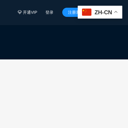
ZH-CN
开通VIP
登录
注册新用户

