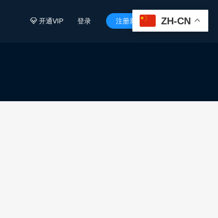
ZH-CN
开通VIP
登录
注册新用户

