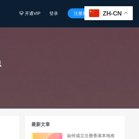
ZH-CN
开通VIP
登录
注册新用户


息
最新文章
如何成立注册香港本地有