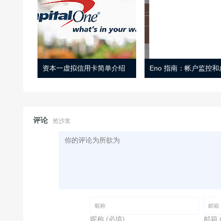
资本一虚拟信用卡简单介绍
评论
抢沙发
昵称 (必填)
邮箱 