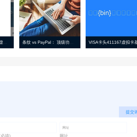
Eno 指南：帐户监控和虚拟卡号
条纹 vs PayPal： 顶级功能， 定价 （和更多！
提交
(必填)
网址