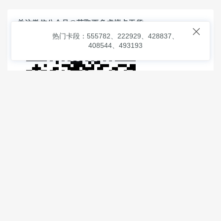
关注微信公众号@获取更多虚拟卡干货

热门卡段：555782、222929、428837、
408544、493193
© 2026
虚拟信用卡之家
本次查询请求：91 页面生成耗时：
2.41845 沪2546854号