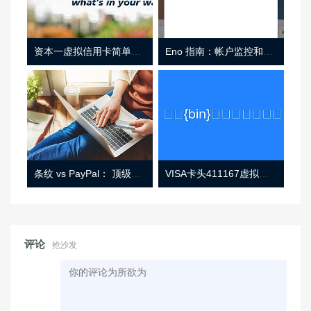
资本一虚拟信用卡简单介绍
Eno 指南：帐户监控和虚拟卡号
条纹 vs PayPal： 顶级功能， 定价 （和更多！
VISA卡头411167虚拟卡基础信息
评论
抢沙发