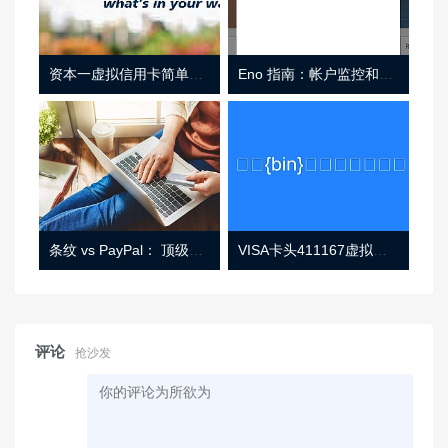
资本一虚拟信用卡简单介绍
Eno 指南：帐户监控和虚拟卡号
条纹 vs PayPal： 顶级功能， 定价 （和更多！
VISA卡头411167虚拟卡基础信息
评论
抢沙发