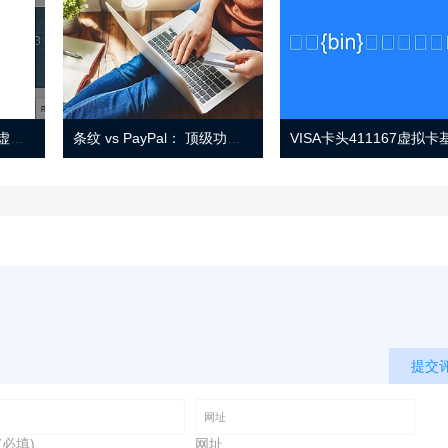
Eno 指南：帐户监控和虚拟卡号
条纹 vs PayPal： 顶级功能， 定价 （和更多！
提交
(必填)
网址