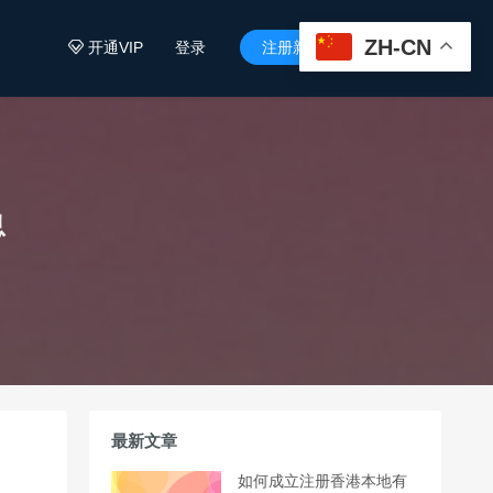
ZH-CN
开通VIP
登录
注册新用户


息
最新文章
如何成立注册香港本地有