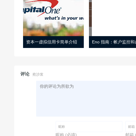
资本一虚拟信用卡简单介绍
评论
抢沙发
昵称 (必填)
邮箱 