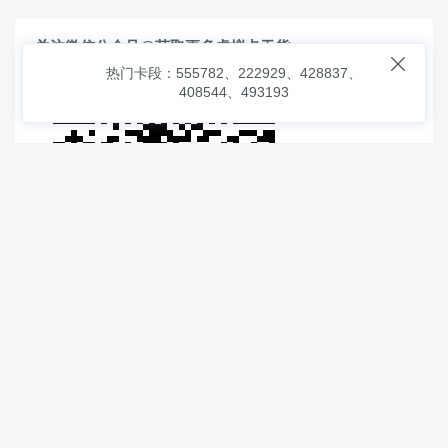
关注微信公众号@获取更多虚拟卡干货

热门卡段：555782、222929、428837、
408544、493193
© 2026
虚拟信用卡之家
本次查询请求：91 页面生成耗时：
1.51626 沪2546854号