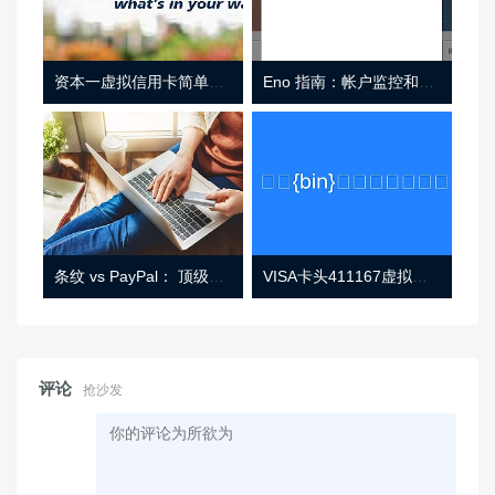
资本一虚拟信用卡简单介绍
Eno 指南：帐户监控和虚拟卡号
条纹 vs PayPal： 顶级功能， 定价 （和更多！
VISA卡头411167虚拟卡基础信息
评论
抢沙发