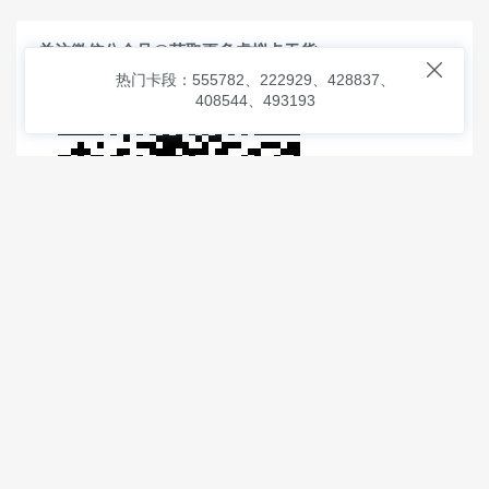
关注微信公众号@获取更多虚拟卡干货

热门卡段：555782、222929、428837、
408544、493193
© 2026
虚拟信用卡之家
本次查询请求：91 页面生成耗时：
1.14108 沪2546854号