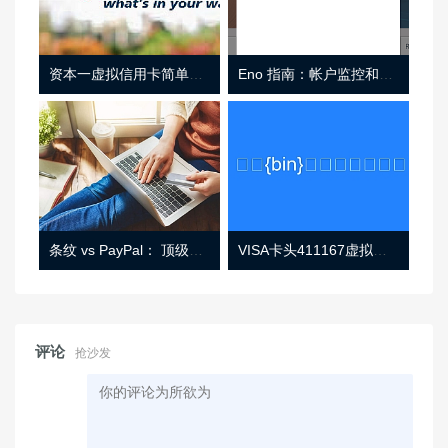
资本一虚拟信用卡简单介绍
Eno 指南：帐户监控和虚拟卡号
条纹 vs PayPal： 顶级功能， 定价 （和更多！
VISA卡头411167虚拟卡基础信息
评论
抢沙发