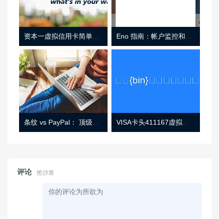
资本一虚拟信用卡简单介绍
Eno 指南：帐户监控和虚拟卡号
条纹 vs PayPal： 顶级功能， 定价 （和更多！
VISA卡头411167虚拟卡基础信息
评论
抢沙发