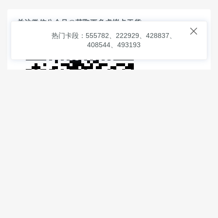
关注微信公众号@获取更多虚拟卡干货

热门卡段：555782、222929、428837、
408544、493193
© 2026
虚拟信用卡之家
本次查询请求：91 页面生成耗时：
2.66233 沪2546854号