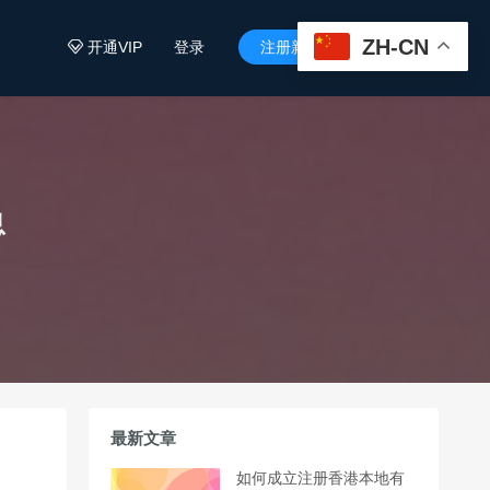
ZH-CN
开通VIP
登录
注册新用户


息
最新文章
如何成立注册香港本地有