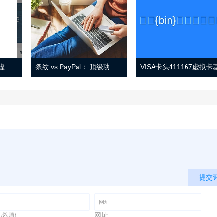
Eno 指南：帐户监控和虚拟卡号
条纹 vs PayPal： 顶级功能， 定价 （和更多！
提交
(必填)
网址