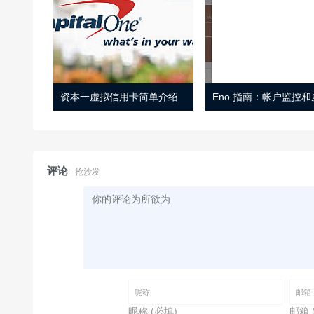
资本一虚拟信用卡简单介绍
评论
抢沙发
昵称 (必填)
邮箱 