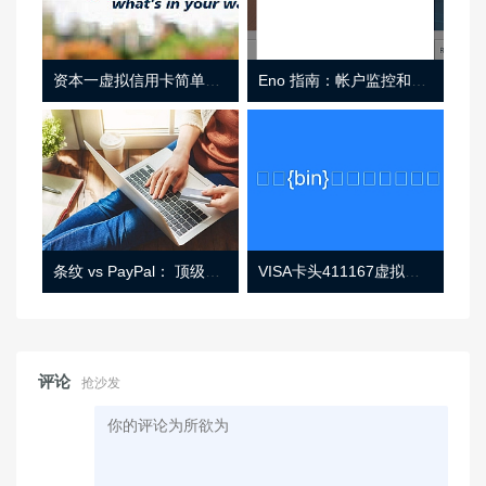
资本一虚拟信用卡简单介绍
Eno 指南：帐户监控和虚拟卡号
条纹 vs PayPal： 顶级功能， 定价 （和更多！
VISA卡头411167虚拟卡基础信息
评论
抢沙发