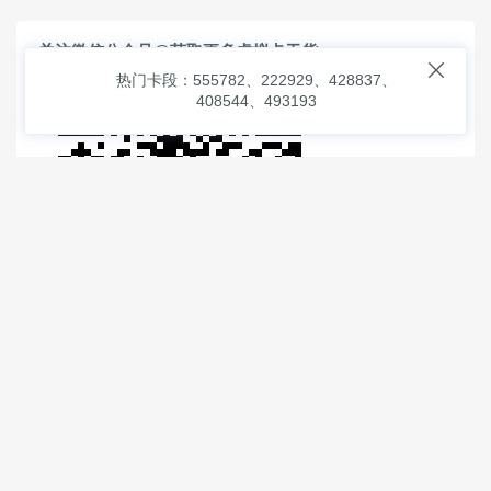
关注微信公众号@获取更多虚拟卡干货

热门卡段：555782、222929、428837、
408544、493193
© 2026
虚拟信用卡之家
本次查询请求：91 页面生成耗时：
1.00126 沪2546854号