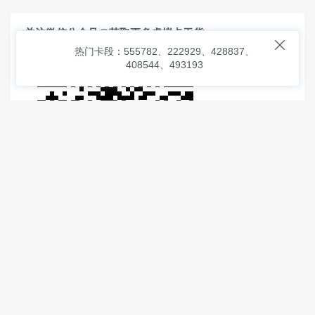
关注微信公众号@获取更多虚拟卡干货

热门卡段：555782、222929、428837、
408544、493193
© 2026
虚拟信用卡之家
本次查询请求：91 页面生成耗时：
1.01366 沪2546854号