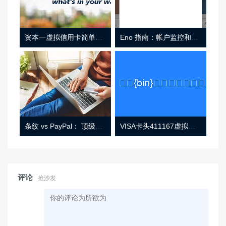
资本一虚拟信用卡简单介绍
Eno 指南：帐户监控和虚拟卡号
条纹 vs PayPal： 顶级功能， 定价 （和更多！
VISA卡头411167虚拟卡基础信息
评论
抢沙发