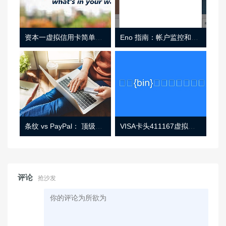
资本一虚拟信用卡简单介绍
Eno 指南：帐户监控和虚拟卡号
条纹 vs PayPal： 顶级功能， 定价 （和更多！
VISA卡头411167虚拟卡基础信息
评论
抢沙发