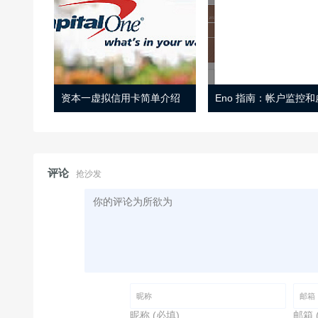
资本一虚拟信用卡简单介绍
评论
抢沙发
昵称 (必填)
邮箱 