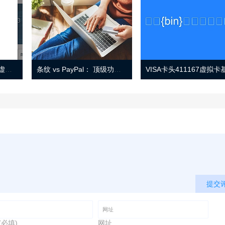
Eno 指南：帐户监控和虚拟卡号
条纹 vs PayPal： 顶级功能， 定价 （和更多！
提交
(必填)
网址