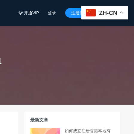
ZH-CN
开通VIP
登录
注册新用户


息
最新文章
如何成立注册香港本地有