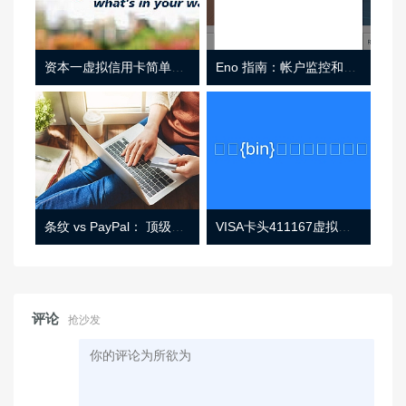
资本一虚拟信用卡简单介绍
Eno 指南：帐户监控和虚拟卡号
条纹 vs PayPal： 顶级功能， 定价 （和更多！
VISA卡头411167虚拟卡基础信息
评论
抢沙发