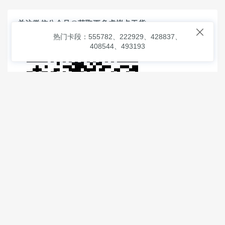
关注微信公众号@获取更多虚拟卡干货

热门卡段：555782、222929、428837、
408544、493193
© 2026
虚拟信用卡之家
本次查询请求：91 页面生成耗时：
1.75403 沪2546854号