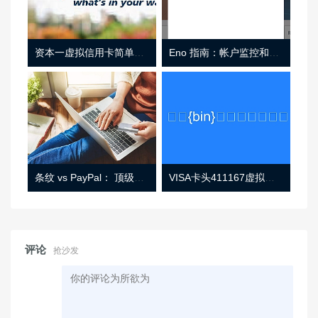
资本一虚拟信用卡简单介绍
Eno 指南：帐户监控和虚拟卡号
条纹 vs PayPal： 顶级功能， 定价 （和更多！
VISA卡头411167虚拟卡基础信息
评论
抢沙发