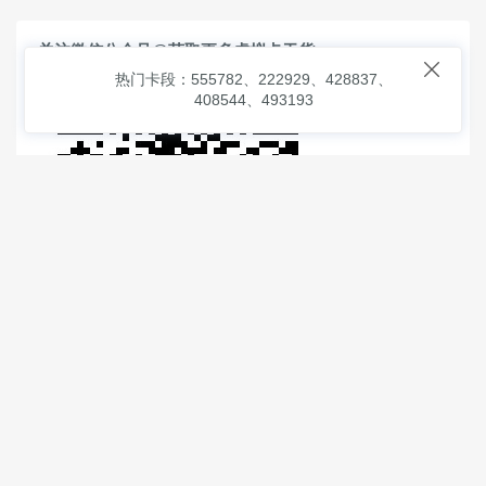
关注微信公众号@获取更多虚拟卡干货

热门卡段：555782、222929、428837、
408544、493193
© 2026
虚拟信用卡之家
本次查询请求：91 页面生成耗时：
1.00364 沪2546854号