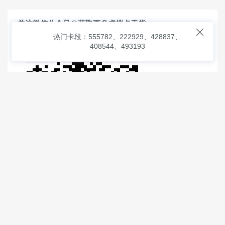
关注微信公众号@获取更多虚拟卡干货

热门卡段：555782、222929、428837、
408544、493193
© 2026
虚拟信用卡之家
本次查询请求：91 页面生成耗时：
0.99626 沪2546854号