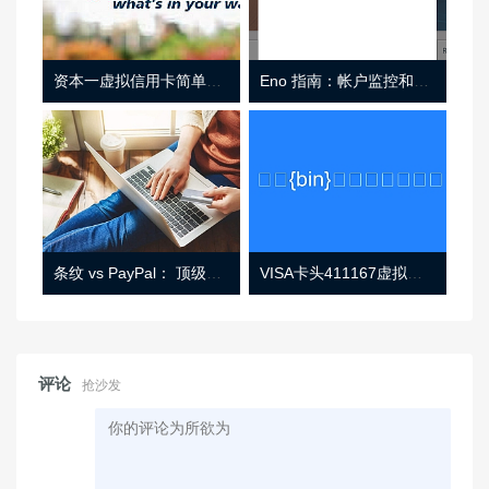
资本一虚拟信用卡简单介绍
Eno 指南：帐户监控和虚拟卡号
条纹 vs PayPal： 顶级功能， 定价 （和更多！
VISA卡头411167虚拟卡基础信息
评论
抢沙发