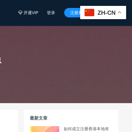
ZH-CN
开通VIP
登录
注册新用户


息
最新文章
如何成立注册香港本地有