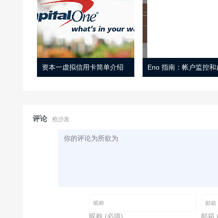
资本一虚拟信用卡简单介绍
评论
抢沙发
昵称 (必填)
邮箱 