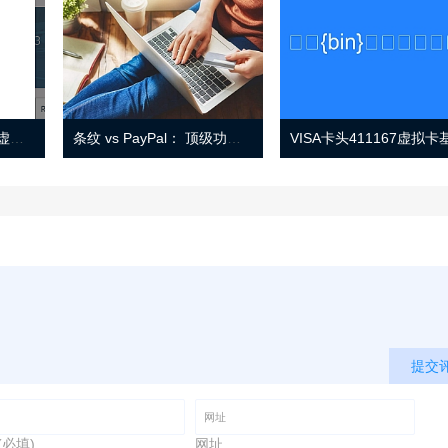
Eno 指南：帐户监控和虚拟卡号
条纹 vs PayPal： 顶级功能， 定价 （和更多！
提交
(必填)
网址