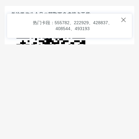
关注微信公众号@获取更多虚拟卡干货

热门卡段：555782、222929、428837、
408544、493193
© 2026
虚拟信用卡之家
本次查询请求：91 页面生成耗时：
0.89135 沪2546854号