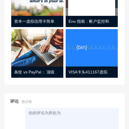
资本一虚拟信用卡简单介绍
Eno 指南：帐户监控和虚拟卡号
条纹 vs PayPal： 顶级功能， 定价 （和更多！
VISA卡头411167虚拟卡基础信息
评论
抢沙发