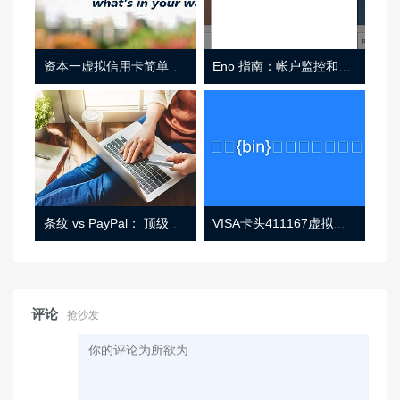
资本一虚拟信用卡简单介绍
Eno 指南：帐户监控和虚拟卡号
条纹 vs PayPal： 顶级功能， 定价 （和更多！
VISA卡头411167虚拟卡基础信息
评论
抢沙发