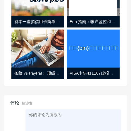
资本一虚拟信用卡简单介绍
Eno 指南：帐户监控和虚拟卡号
条纹 vs PayPal： 顶级功能， 定价 （和更多！
VISA卡头411167虚拟卡基础信息
评论
抢沙发