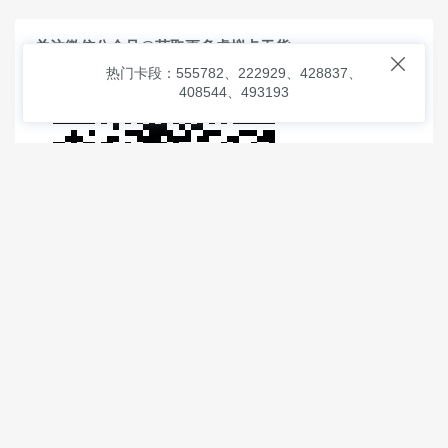
关注微信公众号@获取更多虚拟卡干货

热门卡段：555782、222929、428837、
408544、493193
© 2026
虚拟信用卡之家
本次查询请求：91 页面生成耗时：
2.58375 沪2546854号