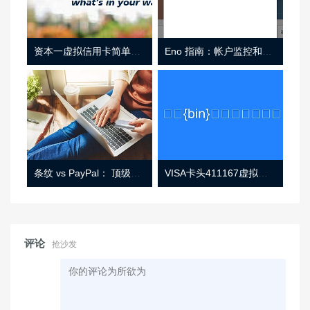
资本一虚拟信用卡简单介绍
Eno 指南：帐户监控和虚拟卡号
条纹 vs PayPal： 顶级功能， 定价 （和更多！
VISA卡头411167虚拟卡基础信息
评论
抢沙发