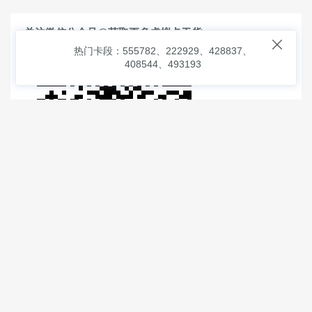
关注微信公众号@获取更多虚拟卡干货

热门卡段：555782、222929、428837、
408544、493193
© 2026
虚拟信用卡之家
本次查询请求：91 页面生成耗时：
2.54395 沪2546854号