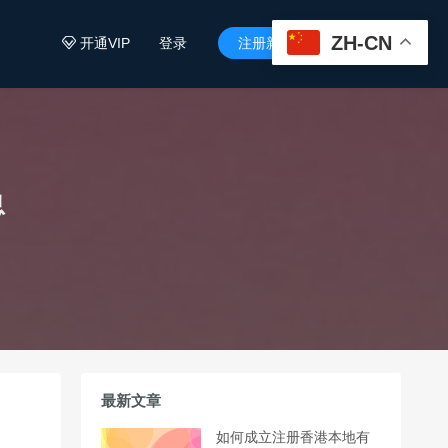
ZH-CN
开通VIP
登录
注册新用户


息
最新文章
如何成立注册香港本地有