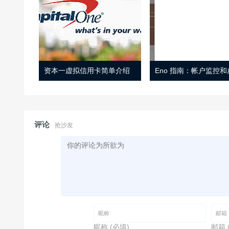
资本一虚拟信用卡简单介绍
评论
抢沙发
昵称 (必填)
邮箱 