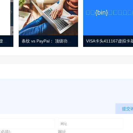
Eno 指南：帐户监控和虚拟卡号
条纹 vs PayPal： 顶级功能， 定价 （和更多！
提交
(必填)
网址