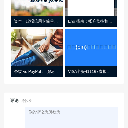
资本一虚拟信用卡简单介绍
Eno 指南：帐户监控和虚拟卡号
条纹 vs PayPal： 顶级功能， 定价 （和更多！
VISA卡头411167虚拟卡基础信息
评论
抢沙发