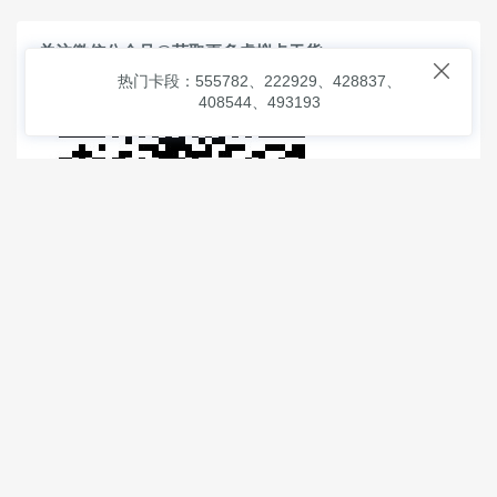
关注微信公众号@获取更多虚拟卡干货

热门卡段：555782、222929、428837、
408544、493193
© 2026
虚拟信用卡之家
本次查询请求：91 页面生成耗时：
1.14109 沪2546854号