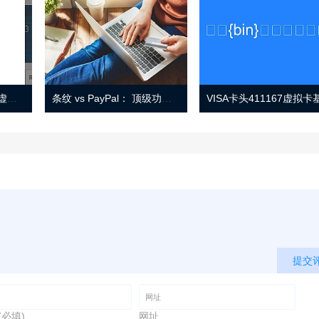
Eno 指南：帐户监控和虚拟卡号
条纹 vs PayPal： 顶级功能， 定价 （和更多！
提交
(必填)
网址