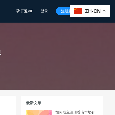
ZH-CN
开通VIP
登录
注册新用户


息
最新文章
如何成立注册香港本地有