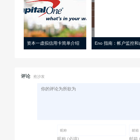
资本一虚拟信用卡简单介绍
评论
抢沙发
昵称 (必填)
邮箱 