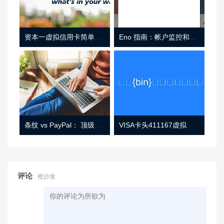
资本一虚拟信用卡简单介绍
Eno 指南：帐户监控和虚拟卡号
条纹 vs PayPal： 顶级功能， 定价 （和更多！
VISA卡头411167虚拟卡基础信息
评论
抢沙发