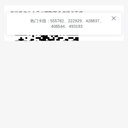
关注微信公众号@获取更多虚拟卡干货

热门卡段：555782、222929、428837、
408544、493193
© 2026
虚拟信用卡之家
本次查询请求：91 页面生成耗时：
3.53501 沪2546854号