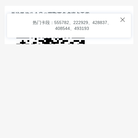
关注微信公众号@获取更多虚拟卡干货

热门卡段：555782、222929、428837、
408544、493193
© 2026
虚拟信用卡之家
本次查询请求：91 页面生成耗时：
0.86940 沪2546854号