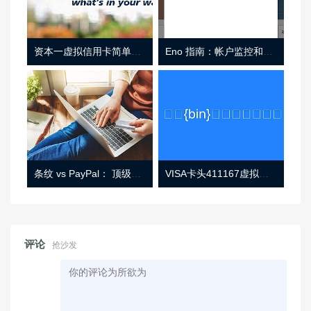
资本一虚拟信用卡简单介绍
Eno 指南：帐户监控和虚拟卡号
条纹 vs PayPal： 顶级功能， 定价 （和更多！
VISA卡头411167虚拟卡基础信息
评论
抢沙发