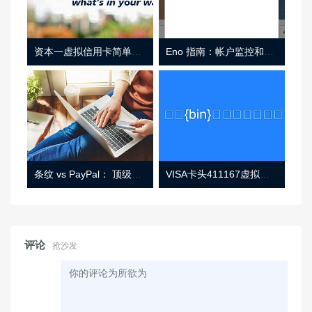
资本一虚拟信用卡简单介绍
Eno 指南：帐户监控和虚拟卡号
条纹 vs PayPal： 顶级功能， 定价 （和更多！
VISA卡头411167虚拟卡基础信息
评论
抢沙发