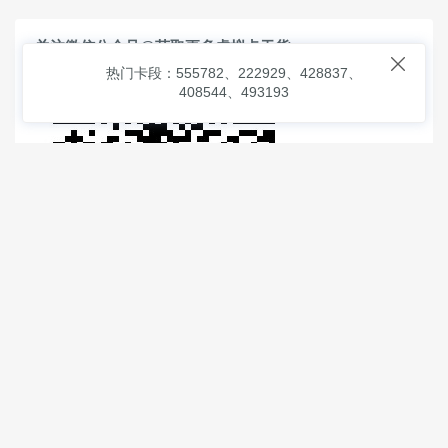
关注微信公众号@获取更多虚拟卡干货

热门卡段：555782、222929、428837、
408544、493193
© 2026
虚拟信用卡之家
本次查询请求：91 页面生成耗时：
1.95045 沪2546854号