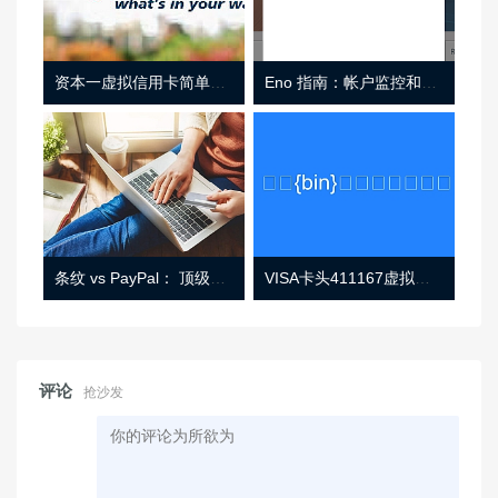
资本一虚拟信用卡简单介绍
Eno 指南：帐户监控和虚拟卡号
条纹 vs PayPal： 顶级功能， 定价 （和更多！
VISA卡头411167虚拟卡基础信息
评论
抢沙发