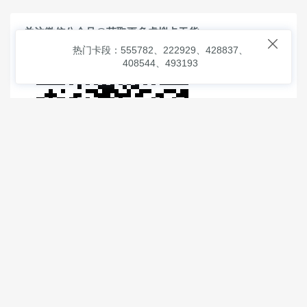
关注微信公众号@获取更多虚拟卡干货

热门卡段：555782、222929、428837、
408544、493193
© 2026
虚拟信用卡之家
本次查询请求：91 页面生成耗时：
1.15822 沪2546854号