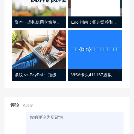
资本一虚拟信用卡简单介绍
Eno 指南：帐户监控和虚拟卡号
条纹 vs PayPal： 顶级功能， 定价 （和更多！
VISA卡头411167虚拟卡基础信息
评论
抢沙发