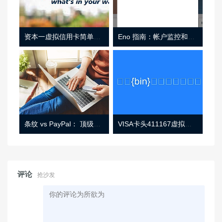
资本一虚拟信用卡简单介绍
Eno 指南：帐户监控和虚拟卡号
条纹 vs PayPal： 顶级功能， 定价 （和更多！
VISA卡头411167虚拟卡基础信息
评论
抢沙发