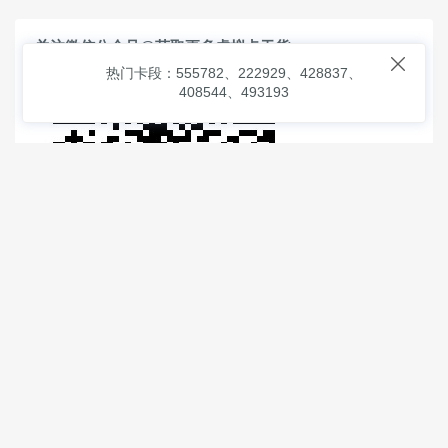
关注微信公众号@获取更多虚拟卡干货

热门卡段：555782、222929、428837、
408544、493193
© 2026
虚拟信用卡之家
本次查询请求：91 页面生成耗时：
1.55185 沪2546854号