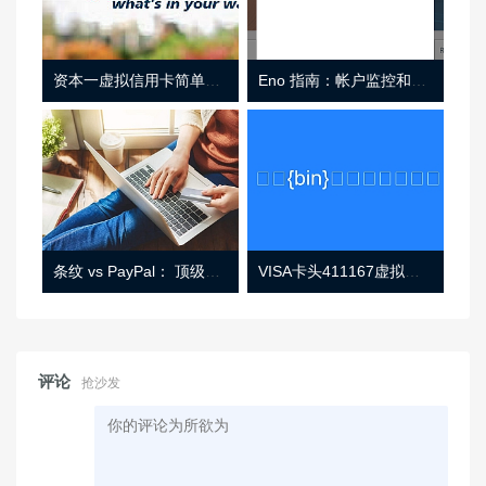
资本一虚拟信用卡简单介绍
Eno 指南：帐户监控和虚拟卡号
条纹 vs PayPal： 顶级功能， 定价 （和更多！
VISA卡头411167虚拟卡基础信息
评论
抢沙发