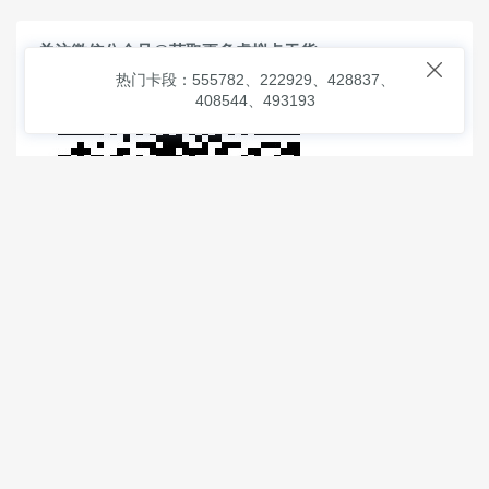
关注微信公众号@获取更多虚拟卡干货

热门卡段：555782、222929、428837、
408544、493193
© 2026
虚拟信用卡之家
本次查询请求：91 页面生成耗时：
1.40829 沪2546854号