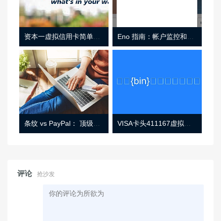
资本一虚拟信用卡简单介绍
Eno 指南：帐户监控和虚拟卡号
条纹 vs PayPal： 顶级功能， 定价 （和更多！
VISA卡头411167虚拟卡基础信息
评论
抢沙发