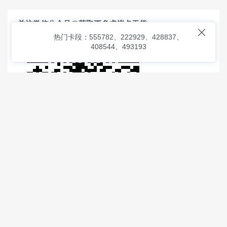
关注微信公众号@获取更多虚拟卡干货

热门卡段：555782、222929、428837、
408544、493193
© 2026
虚拟信用卡之家
本次查询请求：91 页面生成耗时：
0.97474 沪2546854号