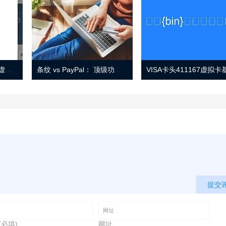
Eno 指南：帐户监控和虚拟卡号
条纹 vs PayPal： 顶级功能， 定价 （和更多！
提交
(必填)
网址