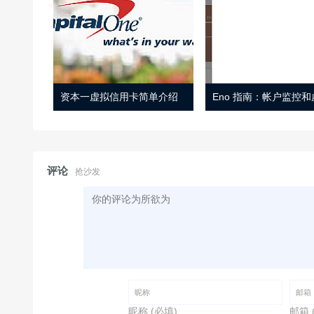
资本一虚拟信用卡简单介绍
评论
抢沙发
昵称 (必填)
邮箱 