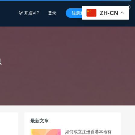
ZH-CN
开通VIP
登录
注册新用户


息
最新文章
如何成立注册香港本地有