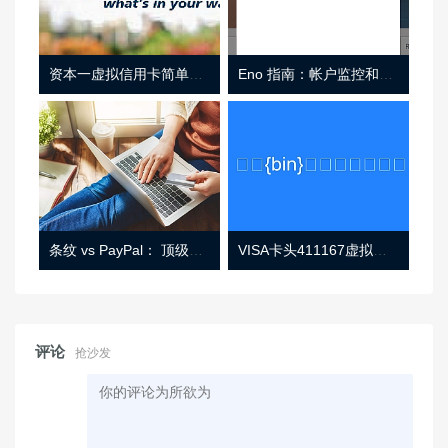
资本一虚拟信用卡简单介绍
Eno 指南：帐户监控和虚拟卡号
条纹 vs PayPal： 顶级功能， 定价 （和更多！
VISA卡头411167虚拟卡基础信息
评论
抢沙发