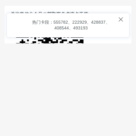
关注微信公众号@获取更多虚拟卡干货

热门卡段：555782、222929、428837、
408544、493193
© 2026
虚拟信用卡之家
本次查询请求：91 页面生成耗时：
1.59343 沪2546854号