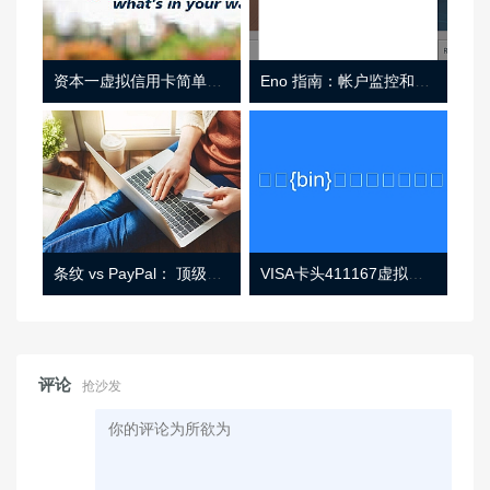
资本一虚拟信用卡简单介绍
Eno 指南：帐户监控和虚拟卡号
条纹 vs PayPal： 顶级功能， 定价 （和更多！
VISA卡头411167虚拟卡基础信息
评论
抢沙发