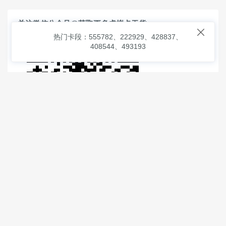
关注微信公众号@获取更多虚拟卡干货

热门卡段：555782、222929、428837、
408544、493193
© 2026
虚拟信用卡之家
本次查询请求：91 页面生成耗时：
0.97740 沪2546854号