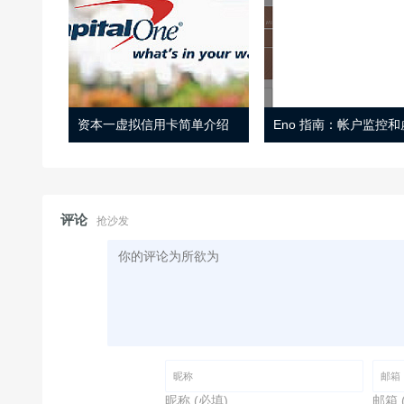
资本一虚拟信用卡简单介绍
评论
抢沙发
昵称 (必填)
邮箱 