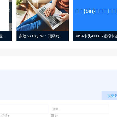
Eno 指南：帐户监控和虚拟卡号
条纹 vs PayPal： 顶级功能， 定价 （和更多！
提交
(必填)
网址