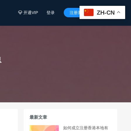
ZH-CN
开通VIP
登录
注册新用户


息
最新文章
如何成立注册香港本地有