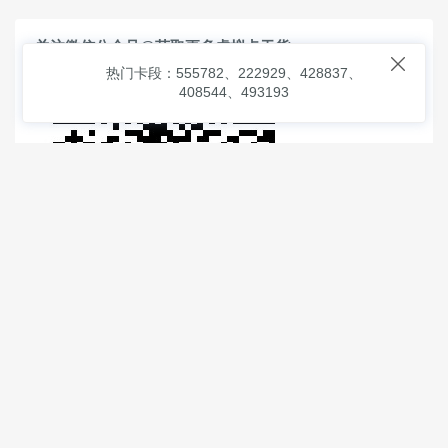
关注微信公众号@获取更多虚拟卡干货

热门卡段：555782、222929、428837、
408544、493193
© 2026
虚拟信用卡之家
本次查询请求：91 页面生成耗时：
1.02793 沪2546854号