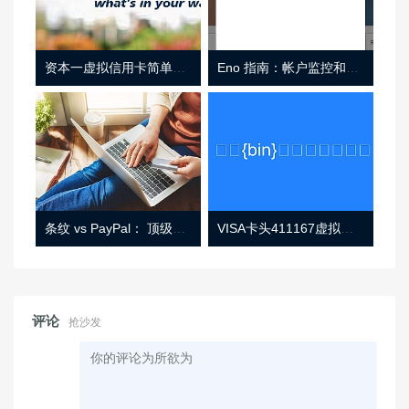
资本一虚拟信用卡简单介绍
Eno 指南：帐户监控和虚拟卡号
条纹 vs PayPal： 顶级功能， 定价 （和更多！
VISA卡头411167虚拟卡基础信息
评论
抢沙发