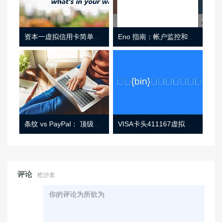
资本一虚拟信用卡简单介绍
Eno 指南：帐户监控和虚拟卡号
条纹 vs PayPal： 顶级功能， 定价 （和更多！
VISA卡头411167虚拟卡基础信息
评论
抢沙发