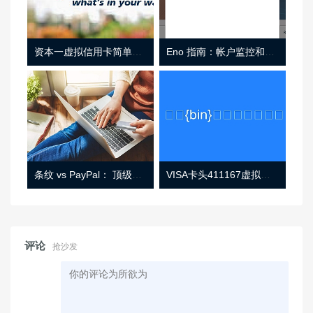
资本一虚拟信用卡简单介绍
Eno 指南：帐户监控和虚拟卡号
条纹 vs PayPal： 顶级功能， 定价 （和更多！
VISA卡头411167虚拟卡基础信息
评论
抢沙发