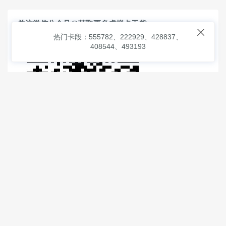
关注微信公众号@获取更多虚拟卡干货

热门卡段：555782、222929、428837、
408544、493193
© 2026
虚拟信用卡之家
本次查询请求：91 页面生成耗时：
1.51188 沪2546854号