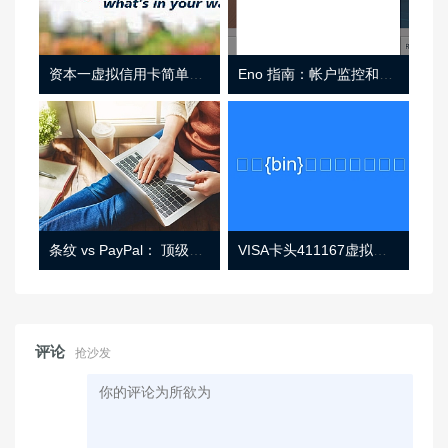
资本一虚拟信用卡简单介绍
Eno 指南：帐户监控和虚拟卡号
条纹 vs PayPal： 顶级功能， 定价 （和更多！
VISA卡头411167虚拟卡基础信息
评论
抢沙发