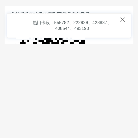
关注微信公众号@获取更多虚拟卡干货

热门卡段：555782、222929、428837、
408544、493193
© 2026
虚拟信用卡之家
本次查询请求：91 页面生成耗时：
2.00161 沪2546854号