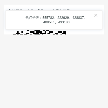
关注微信公众号@获取更多虚拟卡干货

热门卡段：555782、222929、428837、
408544、493193
© 2026
虚拟信用卡之家
本次查询请求：91 页面生成耗时：
1.18469 沪2546854号