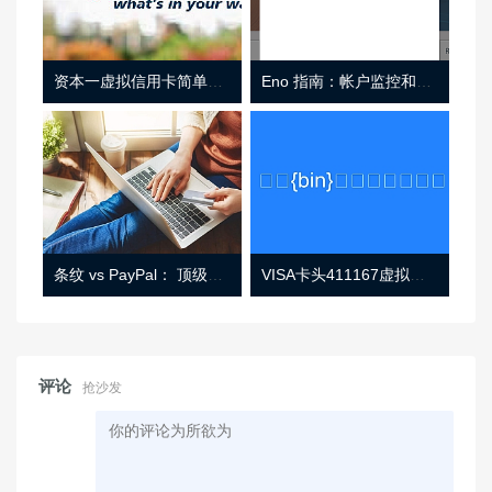
资本一虚拟信用卡简单介绍
Eno 指南：帐户监控和虚拟卡号
条纹 vs PayPal： 顶级功能， 定价 （和更多！
VISA卡头411167虚拟卡基础信息
评论
抢沙发