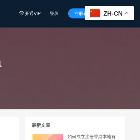
ZH-CN
开通VIP
登录
注册新用户


息
最新文章
如何成立注册香港本地有