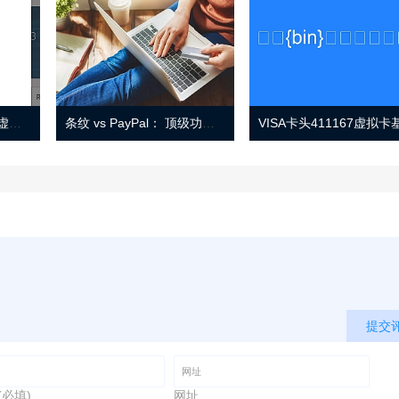
Eno 指南：帐户监控和虚拟卡号
条纹 vs PayPal： 顶级功能， 定价 （和更多！
提交
(必填)
网址