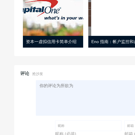
资本一虚拟信用卡简单介绍
评论
抢沙发
昵称 (必填)
邮箱 