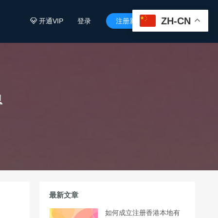
ZH-CN
开通VIP
登录
注册新用户


息
最新文章
如何成立注册香港本地有