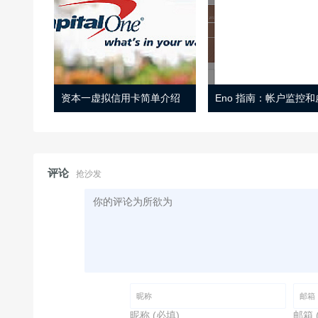
资本一虚拟信用卡简单介绍
评论
抢沙发
昵称 (必填)
邮箱 