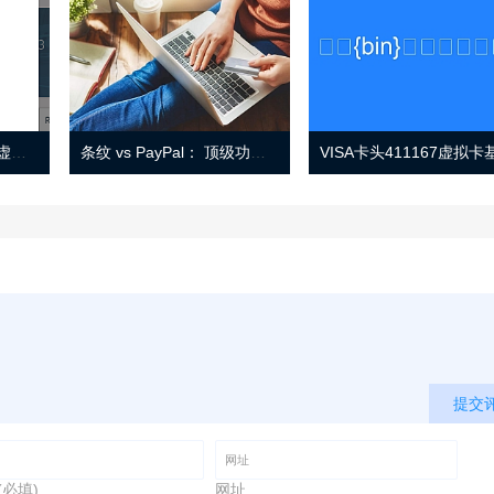
Eno 指南：帐户监控和虚拟卡号
条纹 vs PayPal： 顶级功能， 定价 （和更多！
提交
(必填)
网址