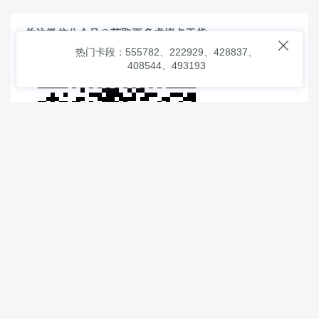
关注微信公众号@获取更多虚拟卡干货

热门卡段：555782、222929、428837、
408544、493193
© 2026
虚拟信用卡之家
本次查询请求：91 页面生成耗时：
1.36552 沪2546854号