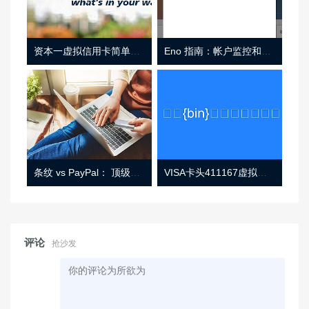
资本一虚拟信用卡简单介绍
Eno 指南：帐户监控和虚拟卡号
条纹 vs PayPal： 顶级功能， 定价 （和更多！
VISA卡头411167虚拟卡基础信息
评论
抢沙发