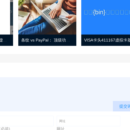
Eno 指南：帐户监控和虚拟卡号
条纹 vs PayPal： 顶级功能， 定价 （和更多！
提交
(必填)
网址