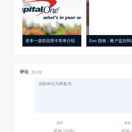
资本一虚拟信用卡简单介绍
评论
抢沙发
昵称 (必填)
邮箱 