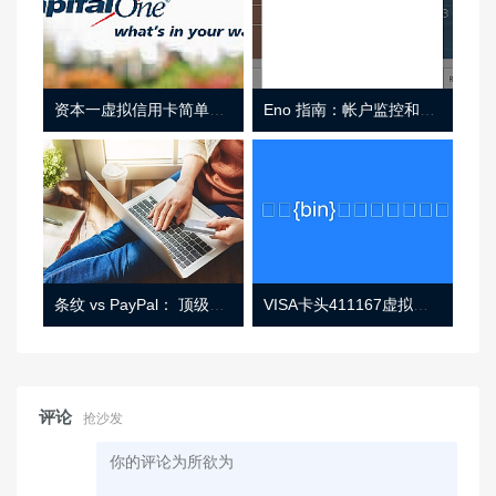
资本一虚拟信用卡简单介绍
Eno 指南：帐户监控和虚拟卡号
条纹 vs PayPal： 顶级功能， 定价 （和更多！
VISA卡头411167虚拟卡基础信息
评论
抢沙发