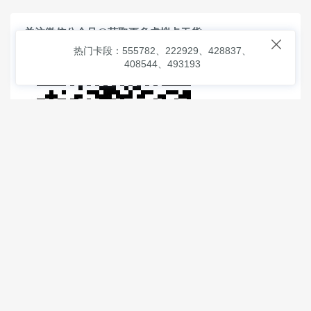
关注微信公众号@获取更多虚拟卡干货

热门卡段：555782、222929、428837、
408544、493193
© 2026
虚拟信用卡之家
本次查询请求：91 页面生成耗时：
1.20244 沪2546854号