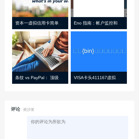
资本一虚拟信用卡简单介绍
Eno 指南：帐户监控和虚拟卡号
条纹 vs PayPal： 顶级功能， 定价 （和更多！
VISA卡头411167虚拟卡基础信息
评论
抢沙发