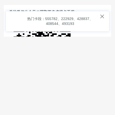
关注微信公众号@获取更多虚拟卡干货

热门卡段：555782、222929、428837、
408544、493193
© 2026
虚拟信用卡之家
本次查询请求：91 页面生成耗时：
1.57879 沪2546854号