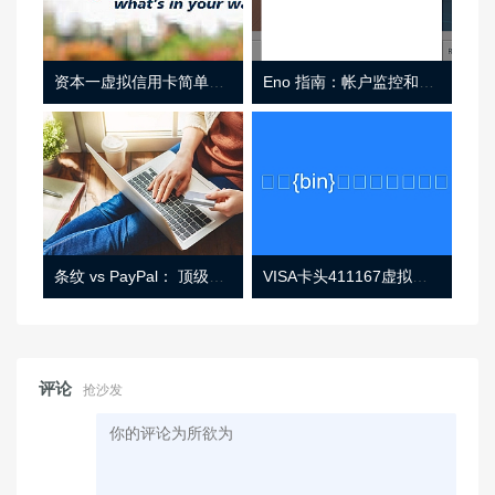
资本一虚拟信用卡简单介绍
Eno 指南：帐户监控和虚拟卡号
条纹 vs PayPal： 顶级功能， 定价 （和更多！
VISA卡头411167虚拟卡基础信息
评论
抢沙发