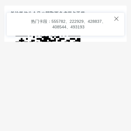
关注微信公众号@获取更多虚拟卡干货

热门卡段：555782、222929、428837、
408544、493193
© 2026
虚拟信用卡之家
本次查询请求：91 页面生成耗时：
1.72413 沪2546854号