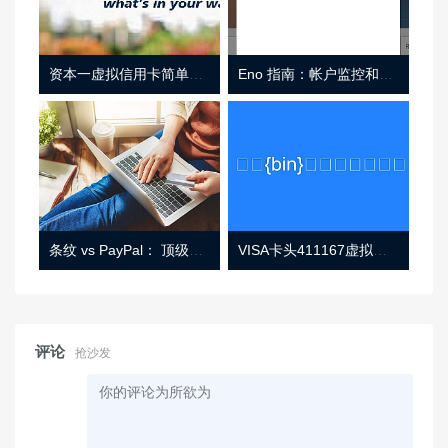
资本一虚拟信用卡简单介绍
Eno 指南：帐户监控和虚拟卡号
条纹 vs PayPal： 顶级功能， 定价 （和更多！
VISA卡头411167虚拟卡基础信息
评论
抢沙发